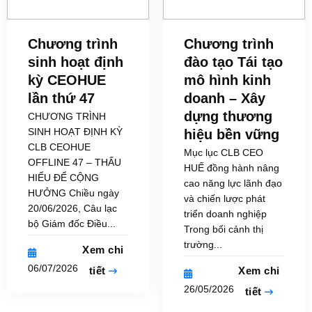
Chương trình
Chương trình
sinh hoạt định
đào tạo Tái tạo
kỳ CEOHUE
mô hình kinh
lần thứ 47
doanh – Xây
dựng thương
CHƯƠNG TRÌNH
SINH HOẠT ĐỊNH KỲ
hiệu bền vững
CLB CEOHUE
Mục lục CLB CEO
OFFLINE 47 – THẤU
HUẾ đồng hành nâng
HIỂU ĐỂ CỘNG
cao năng lực lãnh đạo
HƯỞNG Chiều ngày
và chiến lược phát
20/06/2026, Câu lạc
triển doanh nghiệp
bộ Giám đốc Điều...
Trong bối cảnh thị
trường...
Xem chi
06/07/2026
tiết
Xem chi
26/05/2026
tiết