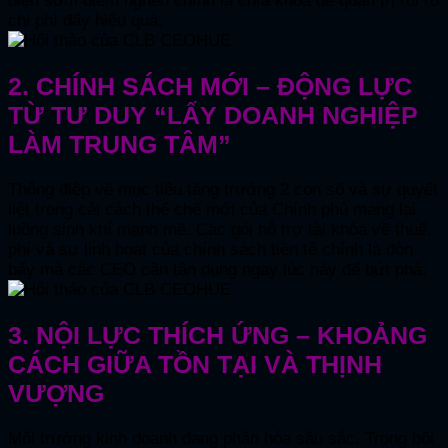
diện sớm điểm nghẽn chính là chìa khóa để quản trị rủi ro
chi phí đẩy hiệu quả.
2. CHÍNH SÁCH MỚI – ĐỘNG LỰC
TỪ TƯ DUY “LẤY DOANH NGHIỆP
LÀM TRUNG TÂM”
Thông điệp về mục tiêu tăng trưởng 2 con số và sự quyết
liệt trong cải cách thể chế mới của Chính phủ mang lại
luồng sinh khí mạnh mẽ. Các gói hỗ trợ tài khóa về thuế,
phí và sự linh hoạt của chính sách tiền tệ chính là đòn
bẩy mà các CEO cần tận dụng ngay lúc này để bứt phá.
3. NỘI LỰC THÍCH ỨNG – KHOẢNG
CÁCH GIỮA TỒN TẠI VÀ THỊNH
VƯỢNG
Môi trường kinh doanh đang phân hóa sâu sắc. Trong bối