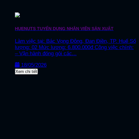
HUENUTS TUYỂN DỤNG NHÂN VIÊN SẢN XUẤT
Làm việc tại: Bác Vọng Đông, Đan Điền, TP. Huế Số
lượng: 02 Mức lương: 6.800.000đ Công việc chính:
– Vận hành đóng gói các...
18/05/2026
Xem chi tiết