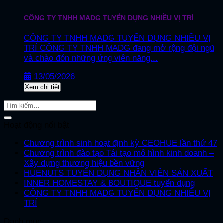
CÔNG TY TNHH MADG TUYỂN DỤNG NHIỀU VỊ TRÍ
CÔNG TY TNHH MADG TUYỂN DỤNG NHIỀU VỊ
TRÍ CÔNG TY TNHH MADG đang mở rộng đội ngũ
và chào đón những ứng viên năng...
13/05/2026
Xem chi tiết
Hoạt động nổi bật
Chương trình sinh hoạt định kỳ CEOHUE lần thứ 47
Chương trình đào tạo Tái tạo mô hình kinh doanh –
Xây dựng thương hiệu bền vững
HUENUTS TUYỂN DỤNG NHÂN VIÊN SẢN XUẤT
INNER HOMESTAY & BOUTIQUE tuyển dụng
CÔNG TY TNHH MADG TUYỂN DỤNG NHIỀU VỊ
TRÍ
Danh mục