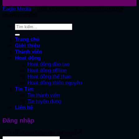
Eagle Media
- Thiết kế website & Dịch vụ Marketing
chuyên nghiệp
Tìm
kiếm:
Trang chủ
Giới thiệu
Thành viên
Hoạt động
Hoạt động đào tạo
Hoạt động offline
Hoạt động thể thao
Hoạt động thiện nguyện
Tin Tức
Tin thành viên
Tin tuyển dụng
Liên hệ
Đăng nhập
Tên tài khoản hoặc địa chỉ email
*