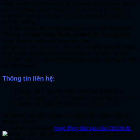
cảnh chi phí tuân thủ vẫn còn là gánh nặng, doanh nghiệp
nào chủ động cải cách nội bộ, tối ưu hóa quy trình và
nhạy bén với các tín hiệu vĩ mô sẽ chiếm lĩnh được lợi
thế tiên phong.
CLB trân trọng biết ơn sự đồng hành của
Sở Tài Chính
TP Huế
và
Ngân hàng Techcombank
để chương trình
được thành công trong ngày hôm nay.
Xin gửi lời cảm ơn chân thành đến
chuyên gia Đỗ Thiên
Anh Tuấn
, quý đại biểu và đặc biệt là các anh chị hội
viên đã cùng tạo nên một không gian thảo luận đầy trí tuệ
và nhiệt huyết.
Thông tin liên hệ:
Câu lạc bộ Giám đốc điều hành thành phố Huế
Địa chỉ: tầng 2 – số 22 Nguyễn Lương Bằng, Tp Huế
Hotline: 0935185246 Ms Như Ý Thư ký CLB
Số lượng chỗ ngồi có hạn – Ưu tiên các doanh nghiệp
đăng ký sớm!
Có thể bạn quan tâm:
Hoạt động đào tạo của CEOHUE
Hãy cùng nhìn lại những khoảnh khắc trong chương