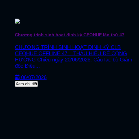
Chương trình sinh hoạt định kỳ CEOHUE lần thứ 47
CHƯƠNG TRÌNH SINH HOẠT ĐỊNH KỲ CLB
CEOHUE OFFLINE 47 – THẤU HIỂU ĐỂ CỘNG
HƯỞNG Chiều ngày 20/06/2026, Câu lạc bộ Giám
đốc Điều...
06/07/2026
Xem chi tiết