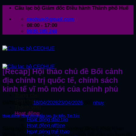
Chuyển
Câu lạc bộ Giám đốc Điều hành Thành phố Huế
đến
ceohue@gmail.com
nội
08:00 - 17:00
dung
0935.185.246
[Recap] Hội thảo chủ đề Bối cảnh
địa chính trị quốc tế, chính sách
kinh tế vĩ mô mới của chính phủ
Trang chủ
Giới thiệu
Đã đăng trên
18/04/2026
23/04/2026
bởi
nhuy
Thành viên
Hoạt động
Hoạt động
,
Hoạt động đào tạo
,
Sự kiện
,
Tin Tức
Hoạt động đào tạo
Hoạt động offline
Sáng ngày 18/4/2026 tại Hội trường tầng 6 Khách sạn
Hoạt động thể thao
White Lotus, đã diễn ra chương trình hội thảo với hơn 60