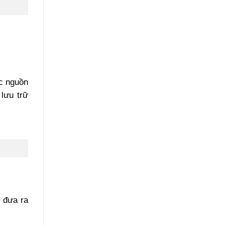
c nguồn
lưu trữ
p đưa ra