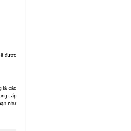
sẽ được
g là các
cung cấp
hạn như