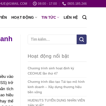
HUE@GMAIL.COM
08:00 - 17:00
0935.185.246
VIÊN
HOẠT ĐỘNG
TIN TỨC
LIÊN HỆ
oanh
Hoạt động nổi bật
Chương trình sinh hoạt định kỳ
CEOHUE lần thứ 47
hiều vào
Chương trình đào tạo Tái tạo mô hình
DSS) trở
kinh doanh – Xây dựng thương hiệu
ân tích
bền vững
cao hiệu
HUENUTS TUYỂN DỤNG NHÂN VIÊN
thay thế
SẢN XUẤT