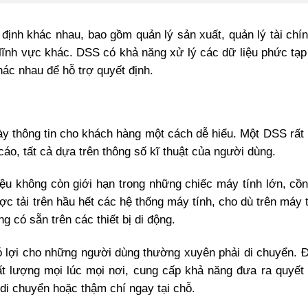
 định khác nhau, bao gồm quản lý sản xuất, quản lý tài chí
lĩnh vực khác. DSS có khả năng xử lý các dữ liệu phức tạp
ác nhau để hỗ trợ quyết định.
ày thông tin cho khách hàng một cách dễ hiểu. Một DSS rất
 cáo, tất cả dựa trên thông số kĩ thuật của người dùng.
 liệu không còn giới hạn trong những chiếc máy tính lớn, cồ
c tải trên hầu hết các hệ thống máy tính, cho dù trên máy 
 có sẵn trên các thiết bị di động.
có lợi cho những người dùng thường xuyên phải di chuyển. 
t lượng mọi lúc mọi nơi, cung cấp khả năng đưa ra quyết 
di chuyển hoặc thậm chí ngay tại chỗ.