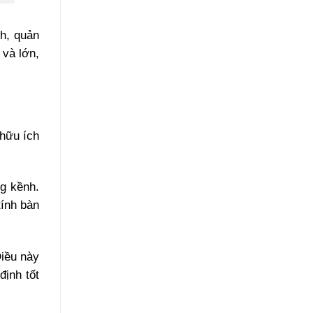
nh, quản
 và lớn,
 hữu ích
ng kềnh.
tính bàn
Điều này
định tốt