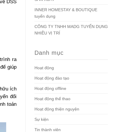
u về DSS
INNER HOMESTAY & BOUTIQUE
tuyển dụng
CÔNG TY TNHH MADG TUYỂN DỤNG
NHIỀU VỊ TRÍ
Danh mục
rình ra
 để giúp
Hoạt động
Hoạt động đào tạo
 hữu ích
Hoạt động offline
yển đổi
Hoạt động thể thao
nh toán
Hoạt động thiện nguyện
Sự kiện
Tin thành viên