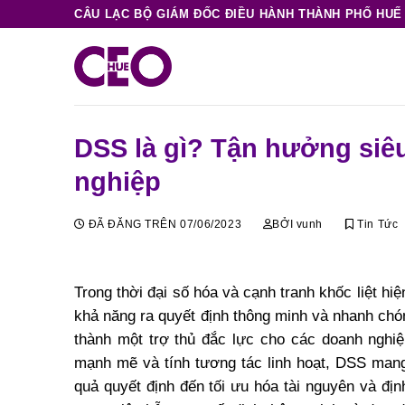
Chuyển
CÂU LẠC BỘ GIÁM ĐỐC ĐIỀU HÀNH THÀNH PHỐ HUẾ
đến
nội
dung
DSS là gì? Tận hưởng siê
nghiệp
ĐÃ ĐĂNG TRÊN
07/06/2023
BỞI
vunh
Tin Tức
Trong thời đại số hóa và cạnh tranh khốc liệt h
khả năng ra quyết định thông minh và nhanh chón
thành một trợ thủ đắc lực cho các doanh nghiệ
mạnh mẽ và tính tương tác linh hoạt, DSS mang 
quả quyết định đến tối ưu hóa tài nguyên và đị