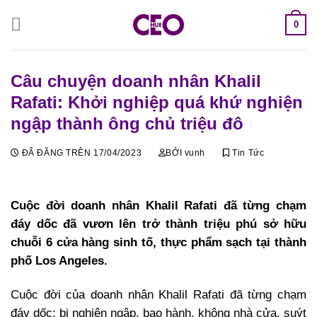
Chuyển
0
đến
nội
dung
Câu chuyện doanh nhân Khalil
Rafati: Khởi nghiệp quá khứ nghiện
ngập thành ông chủ triệu đô
ĐÃ ĐĂNG TRÊN
17/04/2023
BỞI
vunh
Tin Tức
Cuộc đời doanh nhân Khalil Rafati đã từng chạm
đáy dốc đã vươn lên trở thành triệu phú sở hữu
chuỗi 6 cửa hàng sinh tố, thực phẩm sạch tại thành
phố Los Angeles.
Cuộc đời của doanh nhân Khalil Rafati đã từng chạm
đáy dốc: bị nghiện ngập, bạo hành, không nhà cửa, suýt