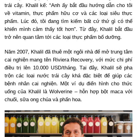
trái cây. Khalil kể: “Anh ấy bắt đầu hướng dẫn cho tôi
về vitamin, thực phẩm hữu cơ và các loại siêu thực
phẩm. Lúc đó, tôi đang tìm kiếm bất cứ thứ gì có thể
khiến mình cảm thấy tốt hơn”. Từ đây, Khalil bắt đầu
trở nên quan tâm tới các loại thực phẩm bổ dưỡng.
Năm 2007, Khalil đã thuê một ngôi nhà để mở trung tâm
cai nghiện mang tên Riviera Recovery, với mức chi phí
điều trị lên 10.000 USD/tháng. Tại đây, Khalil sẽ pha
trộn các loại nước trái cây khá đặc biệt để giúp các
bệnh nhân cai nghiện. Một ví dụ điển hình cho thức
uống của Khalil là Wolverine – hỗn hợp bột maca với
chuối, sữa ong chúa và phấn hoa.