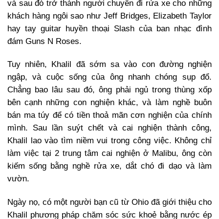
và sau đó trở thành người chuyên đi rửa xe cho những
khách hàng ngôi sao như Jeff Bridges, Elizabeth Taylor
hay tay guitar huyền thoại Slash của ban nhạc đình
đám Guns N Roses.
Tuy nhiên, Khalil đã sớm sa vào con đường nghiện
ngập, và cuộc sống của ông nhanh chóng sụp đổ.
Chẳng bao lâu sau đó, ông phải ngủ trong thùng xốp
bên cạnh những con nghiện khác, và làm nghề buôn
bán ma túy để có tiền thoả mãn cơn nghiện của chính
mình. Sau lần suýt chết và cai nghiện thành công,
Khalil lao vào tìm niềm vui trong công việc. Không chỉ
làm việc tại 2 trung tâm cai nghiện ở Malibu, ông còn
kiếm sống bằng nghề rửa xe, dắt chó đi dạo và làm
vườn.
Ngày nọ, có một người bạn cũ từ Ohio đã giới thiệu cho
Khalil phương pháp chăm sóc sức khoẻ bằng nước ép