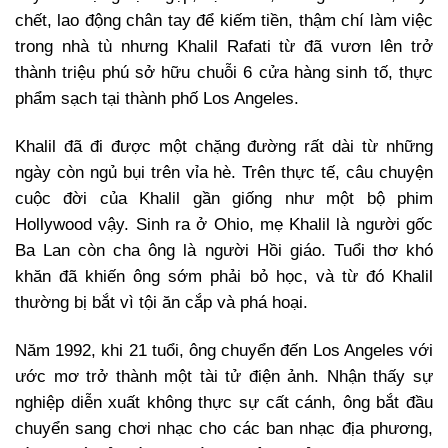
chết, lao động chân tay để kiếm tiền, thậm chí làm việc
trong nhà tù nhưng Khalil Rafati từ đã vươn lên trở
thành triệu phú sở hữu chuỗi 6 cửa hàng sinh tố, thực
phẩm sạch tại thành phố Los Angeles.
Khalil đã đi được một chặng đường rất dài từ những
ngày còn ngủ bụi trên vỉa hè. Trên thực tế, câu chuyện
cuộc đời của Khalil gần giống như một bộ phim
Hollywood vậy. Sinh ra ở Ohio, mẹ Khalil là người gốc
Ba Lan còn cha ông là người Hồi giáo. Tuổi thơ khó
khăn đã khiến ông sớm phải bỏ học, và từ đó Khalil
thường bị bắt vì tội ăn cắp và phá hoại.
Năm 1992, khi 21 tuổi, ông chuyển đến Los Angeles với
ước mơ trở thành một tài tử điện ảnh. Nhận thấy sự
nghiệp diễn xuất không thực sự cất cánh, ông bắt đầu
chuyển sang chơi nhạc cho các ban nhạc địa phương,