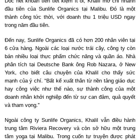
Dốc hết khoản tiền tiết kiệm ít ỏi, Khalil mở chi nhánh
đầu tiên của Sunlife Organics tại Malibu. Đó là một
thành công tức thời, với doanh thu 1 triệu USD ngay
trong năm đầu tiên.
Đến nay, Sunlife Organics đã có hơn 200 nhân viên tại
6 cửa hàng. Ngoài các loại nước trái cây, công ty còn
bán nhiều loại thực phẩm chức năng và quần áo. Nhà
phân tích tại Deutsche Bank ông Rob Nazara, ở New
York, cho biết câu chuyện của Khalil cho thấy sức
mạnh của ý chí. “Bất kể xuất thân từ nền tảng giáo dục
hay công việc như thế nào, sự thành công của một
doanh nhân khởi nghiệp đến từ sự can đảm, quả quyết
và tham vọng.”
Ngoài công ty Sunlife Organics, Khalil vẫn điều hành
trung tâm Riviera Recovery và còn sở hữu một trung
tâm yoga tại Malibu. Trong cuốn tự truyện được phát