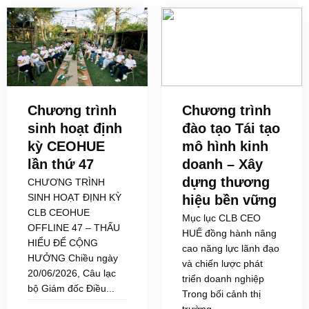
Chương trình
Chương trình
sinh hoạt định
đào tạo Tái tạo
kỳ CEOHUE
mô hình kinh
lần thứ 47
doanh – Xây
dựng thương
CHƯƠNG TRÌNH
SINH HOẠT ĐỊNH KỲ
hiệu bền vững
CLB CEOHUE
Mục lục CLB CEO
OFFLINE 47 – THẤU
HUẾ đồng hành nâng
HIỂU ĐỂ CỘNG
cao năng lực lãnh đạo
HƯỞNG Chiều ngày
và chiến lược phát
20/06/2026, Câu lạc
triển doanh nghiệp
bộ Giám đốc Điều...
Trong bối cảnh thị