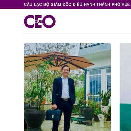
Chuyển
CÂU LẠC BỘ GIÁM ĐỐC ĐIỀU HÀNH THÀNH PHỐ HUẾ
đến
nội
dung