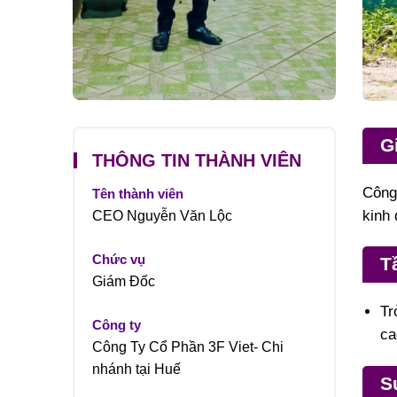
G
THÔNG TIN THÀNH VIÊN
Công
Tên thành viên
kinh 
CEO Nguyễn Văn Lộc
Chức vụ
T
Giám Đốc
Tr
Công ty
ca
Công Ty Cổ Phần 3F Viet- Chi
nhánh tại Huế
S