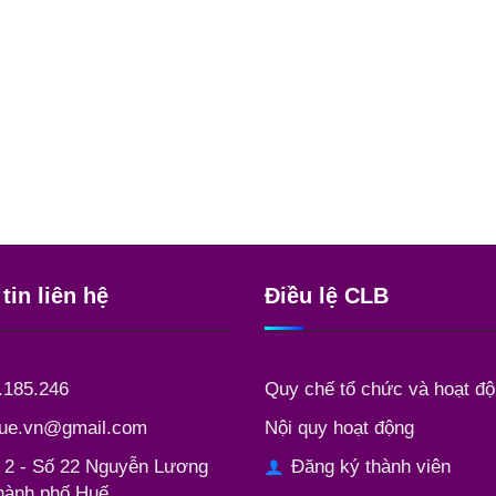
tin liên hệ
Điều lệ CLB
Quy chế tổ chức và hoạt đ
.185.246
Nội quy hoạt động
ue.vn@gmail.com
Đăng ký thành viên
 2 - Số 22 Nguyễn Lương
hành phố Huế.