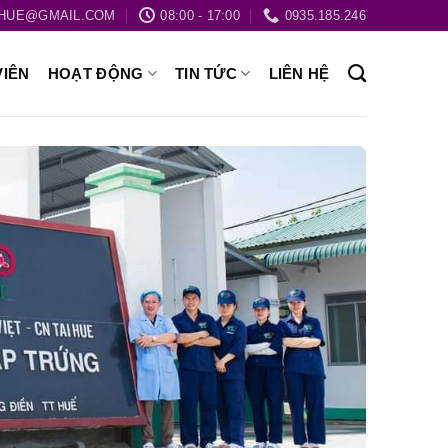
HUE@GMAIL.COM
08:00 - 17:00
0935.185.246
VIÊN
HOẠT ĐỘNG
TIN TỨC
LIÊN HỆ