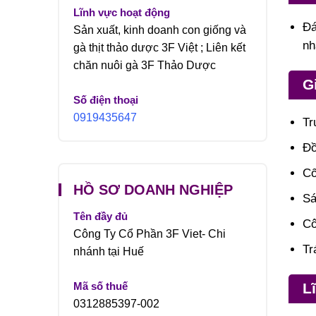
Lĩnh vực hoạt động
Đá
Sản xuất, kinh doanh con giống và
nh
gà thịt thảo dược 3F Việt ; Liên kết
chăn nuôi gà 3F Thảo Dược
Gi
Số điện thoại
0919435647
Tr
Đồ
Cố
HỒ SƠ DOANH NGHIỆP
Sá
Tên đầy đủ
Cô
Công Ty Cổ Phần 3F Viet- Chi
Tr
nhánh tại Huế
L
Mã số thuế
0312885397-002