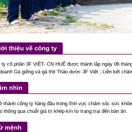
iới thiệu về công ty
 ty cổ phần 3F VIỆT- CN HUẾ được thành lập ngày 06 tháng 
doanh Gà giống và gà thịt Thảo dược 3F Việt ; Liên kết chă
ầm nhìn
ở thành công ty hàng đầu trong lĩnh vực chăm sóc sức khỏ
o thông qua chuỗi giá trị khép kín từ trang trại đến bàn ăn.
ứ mệnh