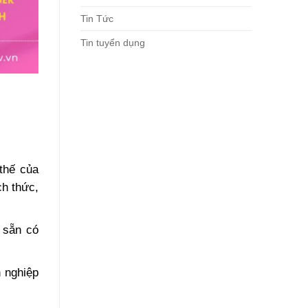
Tin Tức
Tin tuyển dụng
thế của
ch thức,
 sẵn có
 nghiệp