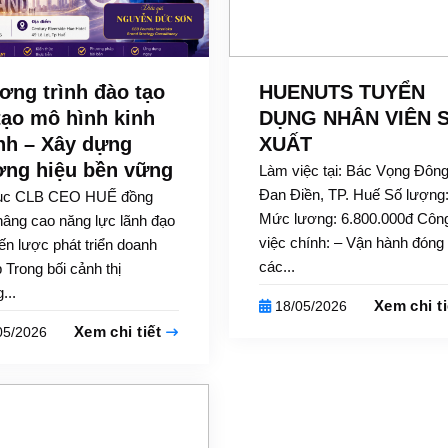
ơng trình đào tạo
HUENUTS TUYỂN
tạo mô hình kinh
DỤNG NHÂN VIÊN 
nh – Xây dựng
XUẤT
ơng hiệu bền vững
Làm việc tại: Bác Vọng Đông
Đan Điền, TP. Huế Số lượng:
ục CLB CEO HUẾ đồng
Mức lương: 6.800.000đ Côn
nâng cao năng lực lãnh đạo
việc chính: – Vận hành đóng 
ến lược phát triển doanh
các...
 Trong bối cảnh thị
...
Xem chi t
18/05/2026
Xem chi tiết
05/2026