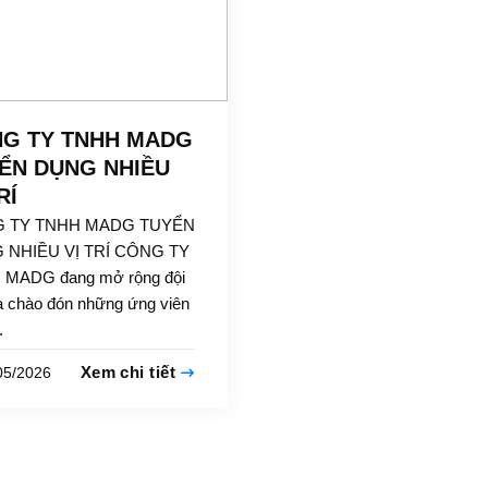
G TY TNHH MADG
ỂN DỤNG NHIỀU
RÍ
 TY TNHH MADG TUYỂN
 NHIỀU VỊ TRÍ CÔNG TY
MADG đang mở rộng đội
à chào đón những ứng viên
.
Xem chi tiết
05/2026