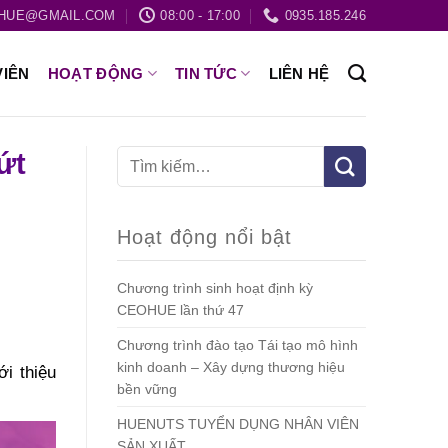
HUE@GMAIL.COM
08:00 - 17:00
0935.185.246
VIÊN
HOẠT ĐỘNG
TIN TỨC
LIÊN HỆ
ứt
Hoạt động nổi bật
Chương trình sinh hoạt định kỳ
CEOHUE lần thứ 47
Chương trình đào tạo Tái tạo mô hình
kinh doanh – Xây dựng thương hiệu
i thiệu
bền vững
HUENUTS TUYỂN DỤNG NHÂN VIÊN
SẢN XUẤT