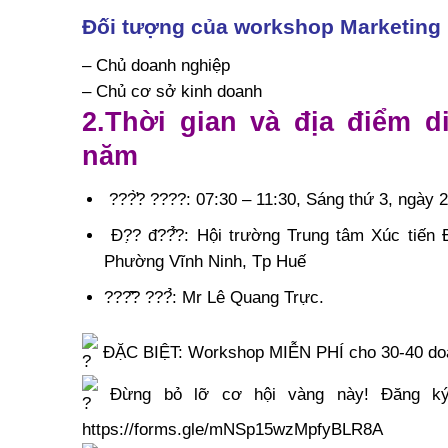
Đối tượng của workshop Marketin
– Chủ doanh nghiệp
– Chủ cơ sở kinh doanh
2.Thời gian và địa điểm 
năm
???̛̀? ????: 07:30 – 11:30, Sáng thứ 3, ngày 
Đ?̣? đ??̂̉?: Hội trường Trung tâm Xúc tiế
Phường Vĩnh Ninh, Tp Huế
???̂̃? ???̉: Mr Lê Quang Trực.
ĐẶC BIỆT: Workshop MIỄN PHÍ cho 30-40 doan
Đừng bỏ lỡ cơ hội vàng này! Đăng ký 
https://forms.gle/mNSp15wzMpfyBLR8A