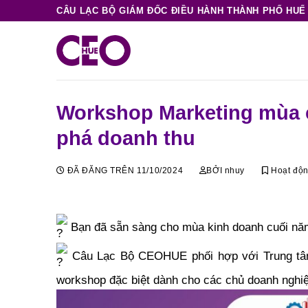
Chuyển
CÂU LẠC BỘ GIÁM ĐỐC ĐIỀU HÀNH THÀNH PHỐ HUẾ
đến
nội
dung
Workshop Marketing mùa c
phá doanh thu
ĐÃ ĐĂNG TRÊN
11/10/2024
BỞI
nhuy
Hoạt độ
Bạn đã sẵn sàng cho mùa kinh doanh cuối n
Câu Lạc Bộ CEOHUE phối hợp với Trung tâm 
workshop đặc biệt dành cho các chủ doanh nghiệp