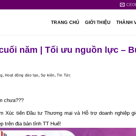
CEO
TRANG CHỦ
GIỚI THIỆU
THÀNH 
uối năm | Tối ưu nguồn lực – B
ng
,
Hoạt động đào tạo
,
Sự kiện
,
Tin Tức
ăm chưa???
Xúc tiến Đầu tư Thương mại và Hỗ trợ doanh nghiệp giớ
 trên địa bàn tỉnh TT Huế!