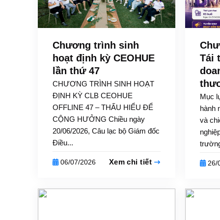
Chương trình sinh
Chư
hoạt định kỳ CEOHUE
Tái 
lần thứ 47
doa
thư
CHƯƠNG TRÌNH SINH HOẠT
ĐỊNH KỲ CLB CEOHUE
Mục l
OFFLINE 47 – THẤU HIỂU ĐỂ
hành 
CỘNG HƯỞNG Chiều ngày
và chi
20/06/2026, Câu lạc bộ Giám đốc
nghiệp
Điều...
trường
Xem chi tiết
06/07/2026
26/