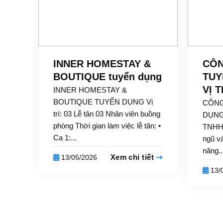
INNER HOMESTAY &
CÔN
BOUTIQUE tuyển dụng
TUY
VỊ T
INNER HOMESTAY &
BOUTIQUE TUYỂN DỤNG Vị
CÔNG
trí: 03 Lễ tân 03 Nhân viên buồng
DỤNG
phòng Thời gian làm việc lễ tân: •
TNHH 
Ca 1:...
ngũ v
năng..
Xem chi tiết
13/05/2026
13/