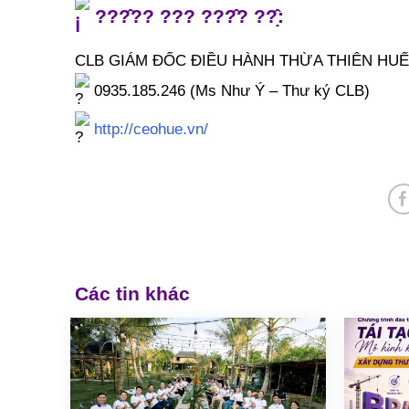
???̂?? ??? ???̂? ??̣̂:
CLB GIÁM ĐỐC ĐIỀU HÀNH THỪA THIÊN HUẾ
0935.185.246 (Ms Như Ý – Thư ký CLB)
http://ceohue.vn/
Các tin khác