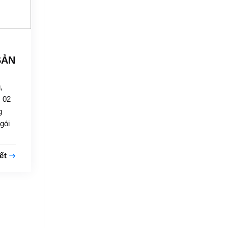
SẢN
,
 02
g
gói
iết