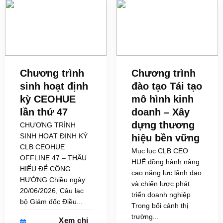
Chương trình
Chương trình
sinh hoạt định
đào tạo Tái tạo
kỳ CEOHUE
mô hình kinh
lần thứ 47
doanh – Xây
dựng thương
CHƯƠNG TRÌNH
SINH HOẠT ĐỊNH KỲ
hiệu bền vững
CLB CEOHUE
Mục lục CLB CEO
OFFLINE 47 – THẤU
HUẾ đồng hành nâng
HIỂU ĐỂ CỘNG
cao năng lực lãnh đạo
HƯỞNG Chiều ngày
và chiến lược phát
20/06/2026, Câu lạc
triển doanh nghiệp
bộ Giám đốc Điều...
Trong bối cảnh thị
trường...
Xem chi