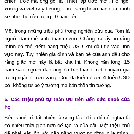
chiến lược mà ông gọi là “Thiết lập ước mơ”. Họ ngồi
xuống và viết ra ý tưởng, cuộc sống hoàn hảo của mình
sẽ như thế nào trong 10 năm tới.
Một trong những triệu phú trong nghiên cứu của Tom là
người đam mê kinh doanh rượu. Chàng trai ấy tin rằng
mình có thể kiếm hàng triệu USD khi đầu tư vào lĩnh
vực này. Tuy nhiên gia đình và bạn bè của anh đều cho
rằng giấc mơ này là bất khả thi. Không nản lòng, 15
năm sau, người đàn ông đó trở thành một chuyên gia
trong ngành rượu vang. Ông đã kiếm được 4 triệu USD
bởi không từ bỏ ý tưởng mà bản thân tin tưởng.
5. Các triệu phú tự thân ưu tiên đến sức khoẻ của
họ
Sức khoẻ tốt tất nhiên là sống lâu, điều đó có nghĩa là
có nhiều thời gian hơn để tạo ra của cải. Một triệu phú
đã phải vật lộn với cân nặng vượt ngưỡng của mình.