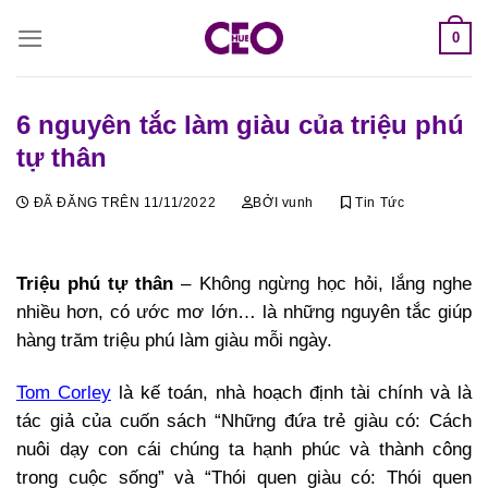
Chuyển
0
đến
nội
dung
6 nguyên tắc làm giàu của triệu phú
tự thân
ĐÃ ĐĂNG TRÊN
11/11/2022
BỞI
vunh
Tin Tức
Triệu phú tự thân
– Không ngừng học hỏi, lắng nghe
nhiều hơn, có ước mơ lớn… là những nguyên tắc giúp
hàng trăm triệu phú làm giàu mỗi ngày.
Tom Corley
là kế toán, nhà hoạch định tài chính và là
tác giả của cuốn sách “Những đứa trẻ giàu có: Cách
nuôi dạy con cái chúng ta hạnh phúc và thành công
trong cuộc sống” và “Thói quen giàu có: Thói quen